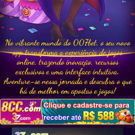
No vibrante mundo do 007bet, o seu novo
app transforma a experiência de jogos
online, trazendo inovação, recursos
exclusivos e uma interface intuitiva.
Aventure-se nessa jornada e descubra o que
há de melhor em apostas e jogos!