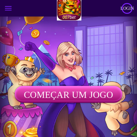
LOGIN
COMEÇAR UM JOGO