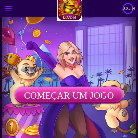
LOGIN
COMEÇAR UM JOGO