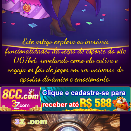
Este artigo explora as incríveis
funcionalidades da seção de esporte do site
007bet, revelando como ela cativa e
engaja os fãs de jogos em um universo de
apostas dinâmico e emocionante.